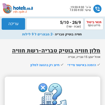
א'-ה': 19:00-9:00,
phone_in_talk
שישי: 13:00-9:00
26/9 - 5/10
תנאי ביטול
עריכה
מידע נוסף
(שבת - שני)
חוויה בוטיק טבריה
-2 מבוגרים ל 9 לילות
מלון חוויה בוטיק טבריה-רשת חוויה
אוהל יעקב 15 טבריה, טבריה
שלח
done
הזמנה באישור מיידי
done
חיוב רק בהגעה למלון
נציג
הוטלס
יחזור
אליך
בשעות
הפעילות