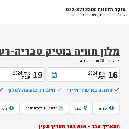
מוקד הזמנות 072-3712200
א'-ה': 19:00-9:00, שישי: 13:00-9:00
מלון חוויה בוטיק טבריה-רש
אוהל יעקב 15 טבריה, טבריה
19
16
אוק
2024
אוק
2024
event_note
רביעי
שבת
done
הזמנה באישור מיידי
done
חיוב רק בהגעה למלון
one
הזמנת 10 חדרים ויותר
אודות
מפה
תנאי 
התאריך עבר - אנא בחר תאריך תקין