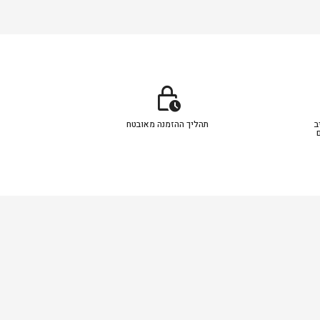
lock_clock
ב
תהליך ההזמנה מאובטח