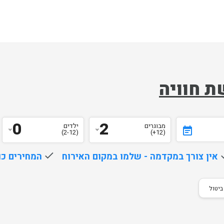
ת חוויה
0
2
מבוגרים
ילדים
event_note
(2-12)
(12+)
d
אין צורך במקדמה - שלמו במקום האירוח
done
המחירים כו
ביטול