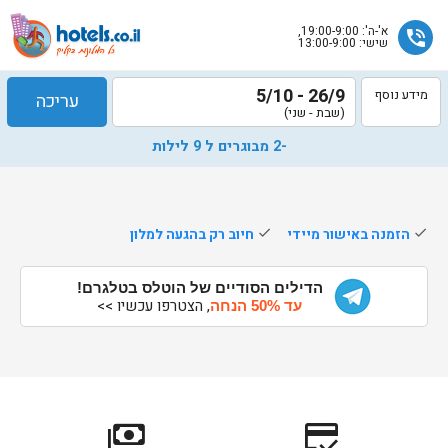
א'-ה': 19:00-9:00,
phone_in_talk
שישי: 13:00-9:00
26/9 - 5/10
מידע נוסף
עריכה
(שבת - שני)
-2 מבוגרים ל 9 לילות
done
הזמנה באישור מיידי
done
חיוב רק בהגעה למלון
שלח
הדילים הסודיים של הוטלס בטלגרם!
נציג
, הצטרפו עכשיו >>
עד 50% הנחה
הוטלס
יחזור
אליך
בשעות
הפעילות
payments
credit_score