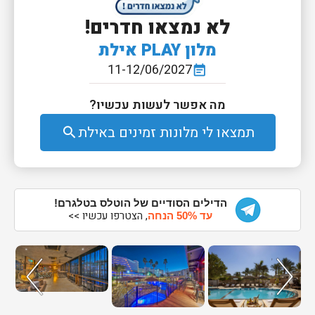
לא נמצאו חדרים!
מלון PLAY אילת
11-12/06/2027
event_note
מה אפשר לעשות עכשיו?
תמצאו לי מלונות זמינים באילת
search
הדילים הסודיים של הוטלס בטלגרם!
, הצטרפו עכשיו >>
עד 50% הנחה