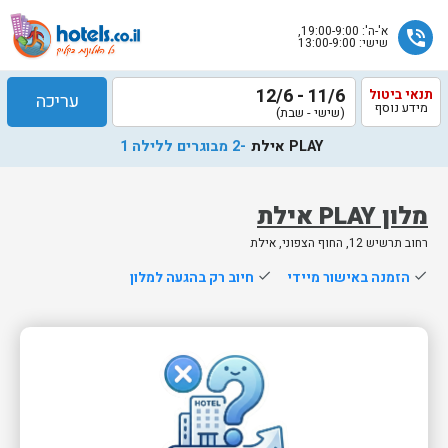
א'-ה': 19:00-9:00,
phone_in_talk
שישי: 13:00-9:00
11/6 - 12/6
תנאי ביטול
עריכה
מידע נוסף
(שישי - שבת)
PLAY אילת
-2 מבוגרים ללילה 1
מלון PLAY אילת
רחוב תרשיש 12, החוף הצפוני, אילת
שלח
done
הזמנה באישור מיידי
done
חיוב רק בהגעה למלון
נציג
הוטלס
יחזור
אליך
בשעות
הפעילות