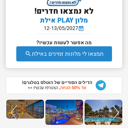
לא נמצאו חדרים!
מלון PLAY אילת
12-13/05/2027
event_note
מה אפשר לעשות עכשיו?
תמצאו לי מלונות זמינים באילת
search
הדילים הסודיים של הוטלס בטלגרם!
, הצטרפו עכשיו >>
עד 50% הנחה