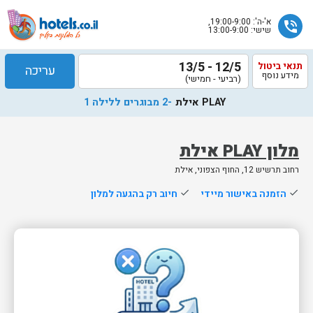
א'-ה': 19:00-9:00,
phone_in_talk
שישי: 13:00-9:00
12/5 - 13/5
תנאי ביטול
עריכה
מידע נוסף
(רביעי - חמישי)
PLAY אילת
-2 מבוגרים ללילה 1
מלון PLAY אילת
רחוב תרשיש 12, החוף הצפוני, אילת
שלח
done
הזמנה באישור מיידי
done
חיוב רק בהגעה למלון
נציג
הוטלס
יחזור
אליך
בשעות
הפעילות