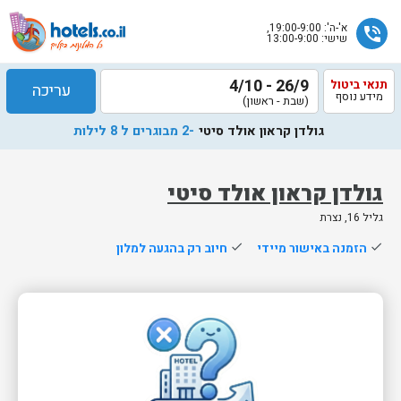
א'-ה': 19:00-9:00,
phone_in_talk
שישי: 13:00-9:00
26/9 - 4/10
תנאי ביטול
עריכה
מידע נוסף
(שבת - ראשון)
גולדן קראון אולד סיטי
-2 מבוגרים ל 8 לילות
גולדן קראון אולד סיטי
גליל 16, נצרת
שלח
done
הזמנה באישור מיידי
done
חיוב רק בהגעה למלון
נציג
הוטלס
יחזור
אליך
בשעות
הפעילות