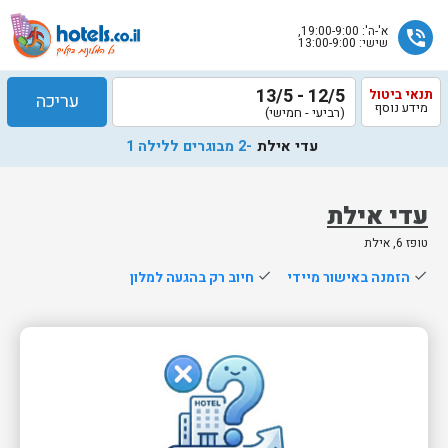
א'-ה': 19:00-9:00,
phone_in_talk
שישי: 13:00-9:00
12/5 - 13/5
תנאי ביטול
עריכה
מידע נוסף
(רביעי - חמישי)
עדי אילת
-2 מבוגרים ללילה 1
עדי אילת
טופז 6, אילת
שלח
done
הזמנה באישור מיידי
done
חיוב רק בהגעה למלון
נציג
הוטלס
יחזור
אליך
בשעות
הפעילות