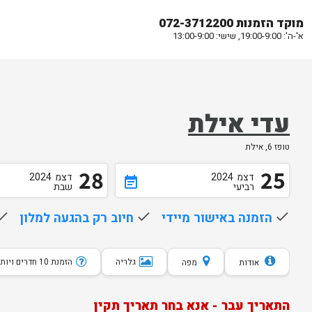
מוקד הזמנות 072-3712200
א'-ה': 19:00-9:00, שישי: 13:00-9:00
עדי אילת
טופז 6, אילת
28
25
דצמ
2024
דצמ
2024
event_note
רביעי
שבת
done
הזמנה באישור מיידי
done
חיוב רק בהגעה למלון
one
גלריה
הזמנת 10 חדרים ויותר
אודות
מפה
התאריך עבר - אנא בחר תאריך תקין