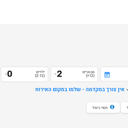
0
2
מבוגרים
ילדים
event_note
(2-12)
(12+)
d
אין צורך במקדמה - שלמו במקום האירוח
תנאי ביטול