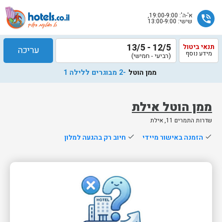
א'-ה': 19:00-9:00,
phone_in_talk
שישי: 13:00-9:00
12/5 - 13/5
תנאי ביטול
עריכה
מידע נוסף
(רביעי - חמישי)
ממן הוטל
-2 מבוגרים ללילה 1
ממן הוטל אילת
שדרות התמרים 11, אילת
שלח
done
הזמנה באישור מיידי
done
חיוב רק בהגעה למלון
נציג
הוטלס
יחזור
אליך
בשעות
הפעילות