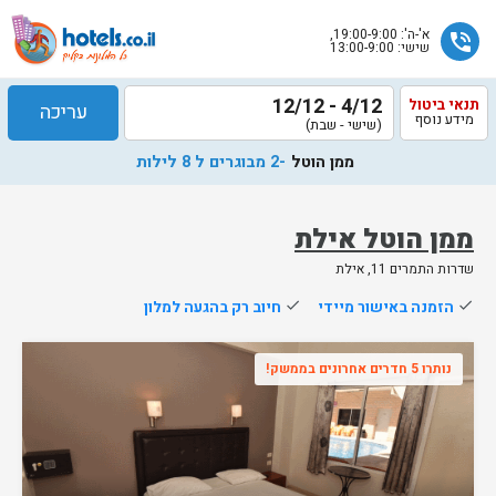
א'-ה': 19:00-9:00,
phone_in_talk
שישי: 13:00-9:00
4/12 - 12/12
תנאי ביטול
עריכה
מידע נוסף
(שישי - שבת)
ממן הוטל
-2 מבוגרים ל 8 לילות
ממן הוטל אילת
שדרות התמרים 11, אילת
שלח
done
הזמנה באישור מיידי
done
חיוב רק בהגעה למלון
נציג
הוטלס
נותרו 5 חדרים אחרונים בממשק!
יחזור
אליך
בשעות
הפעילות