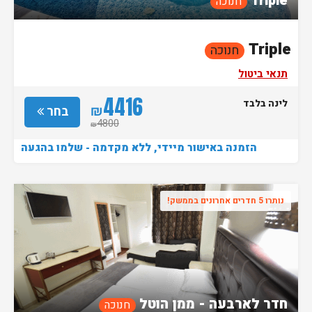
Triple
חנוכה
Triple
חנוכה
תנאי ביטול
4416
לינה בלבד
₪
בחר
4800
₪
הזמנה באישור מיידי, ללא מקדמה - שלמו בהגעה
נותרו 5 חדרים אחרונים בממשק!
חדר לארבעה - ממן הוטל
חנוכה