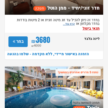
חדר זוגי/יחיד - ממן הוטל
חנוכה
בחדר זה ניתן להכיל עד זוג מיטה זוגית או 2 מיטות בודדות
בחדר מקלחון או
תנאי ביטול
3680
לינה בלבד
₪
בחר
4000
₪
הזמנה באישור מיידי, ללא מקדמה - שלמו בהגעה
נותרו 5 חדרים אחרונים בממשק!
תמונה להמחשה בלבד!