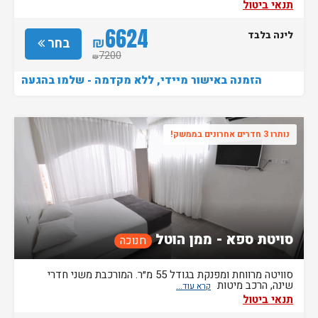
תנאי ביטול
6624
לינה בלבד
₪
בחר
7200
₪
הזמנה באישור מיידי, ללא מקדמה - שלמו בהגעה
נותרו 3 חדרים אחרונים בממשק!
סויטת ספא - ממן הוטל
חנוכה
סוויטה מרווחת ומפנקת בגודל 55 מ״ר. המורכבת משני חדרי
שינה, הרכב מיטות
תנאי ביטול