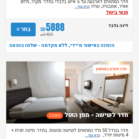
חדר המתאים לארבעה עד 5 איש בלבד! בחדר: מקרר, מיזוג
אוויר, אמבטיה, שירו
תנאי ביטול
5888
לינה בלבד
₪
בחר
6400
₪
הזמנה באישור מיידי, ללא מקדמה - שלמו בהגעה
חדר אחרון בממשק
חדר לשישה - ממן הוטל
חנוכה
חדר בגודל 55 מ״ר המתאים לשישה נפשות. בחדר: מיטה זוגית +
4 מיטות יחיד,