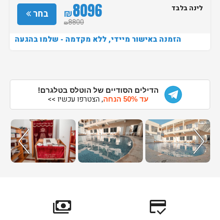
8096
לינה בלבד
₪
בחר
8800
₪
הזמנה באישור מיידי, ללא מקדמה - שלמו בהגעה
הדילים הסודיים של הוטלס בטלגרם!
, הצטרפו עכשיו >>
עד 50% הנחה
payments
credit_score