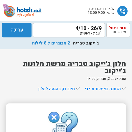
א'-ה': 19:00-9:00,
phone_in_talk
שישי: 13:00-9:00
26/9 - 4/10
תנאי ביטול
עריכה
מידע נוסף
(שבת - ראשון)
ג'ייקוב טבריה
-2 מבוגרים ל 8 לילות
מלון ג'ייקוב טבריה מרשת מלונות
ג'ייקוב
שלח
אוהל יעקב 2, טבריה, טבריה
נציג
done
הזמנה באישור מיידי
done
חיוב רק בהגעה למלון
הוטלס
יחזור
אליך
בשעות
הפעילות