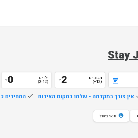
0
2
מבוגרים
ילדים
event_note
(2-12)
(12+)
d
אין צורך במקדמה - שלמו במקום האירוח
done
המחירים כו
תנאי ביטול