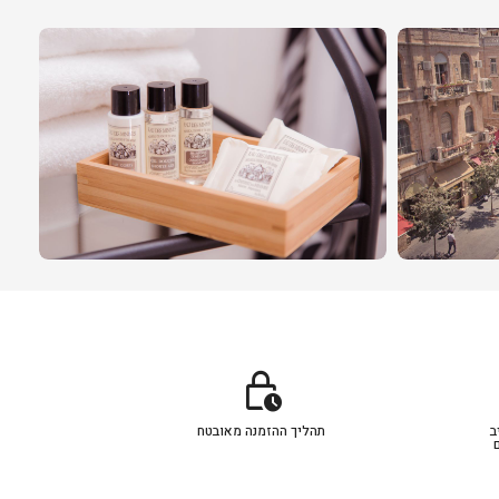
lock_clock
ב
תהליך ההזמנה מאובטח