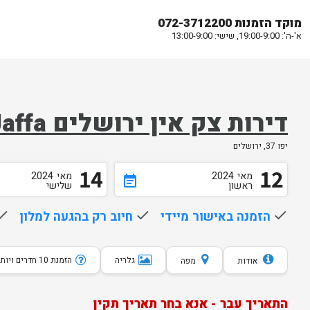
מוקד הזמנות 072-3712200
א'-ה': 19:00-9:00, שישי: 13:00-9:00
דירות צק אין ירושלים Stay Jaffa
יפו 37, ירושלים
14
12
מאי
2024
מאי
2024
event_note
ראשון
שלישי
done
הזמנה באישור מיידי
done
חיוב רק בהגעה למלון
one
גלריה
הזמנת 10 חדרים ויותר
אודות
מפה
התאריך עבר - אנא בחר תאריך תקין