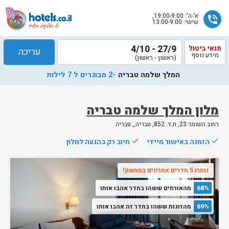
א'-ה': 19:00-9:00,
phone_in_talk
שישי: 13:00-9:00
27/9 - 4/10
תנאי ביטול
עריכה
מידע נוסף
(ראשון - ראשון)
המלך שלמה טבריה
-2 מבוגרים ל 7 לילות
מלון המלך שלמה טבריה
רחוב השומר 23, ת.ד. 852, טבריה,, טבריה
שלח
done
הזמנה באישור מיידי
done
חיוב רק בהגעה למלון
נציג
הוטלס
נותרו 5 חדרים אחרונים בממשק!
יחזור
אליך
68%
מהאורחים ששהו בחדר אהבו אותו
בשעות
הפעילות
69%
מהזוגות ששהו בחדר זה אהבו אותו