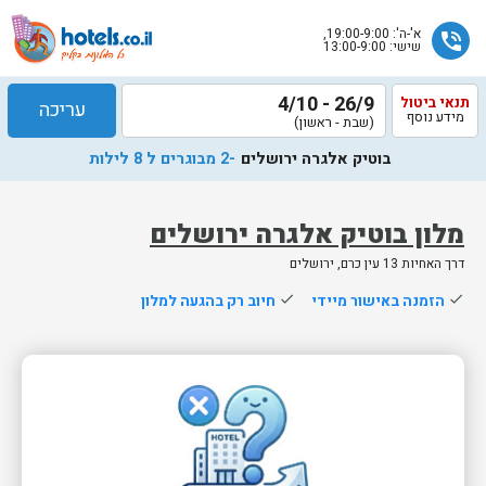
א'-ה': 19:00-9:00,
phone_in_talk
שישי: 13:00-9:00
26/9 - 4/10
תנאי ביטול
עריכה
מידע נוסף
(שבת - ראשון)
בוטיק אלגרה ירושלים
-2 מבוגרים ל 8 לילות
מלון בוטיק אלגרה ירושלים
דרך האחיות 13 עין כרם, ירושלים
שלח
done
הזמנה באישור מיידי
done
חיוב רק בהגעה למלון
נציג
הוטלס
יחזור
אליך
בשעות
הפעילות