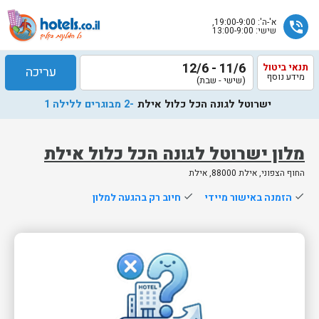
א'-ה': 19:00-9:00,
phone_in_talk
שישי: 13:00-9:00
11/6 - 12/6
תנאי ביטול
עריכה
מידע נוסף
(שישי - שבת)
ישרוטל לגונה הכל כלול אילת
-2 מבוגרים ללילה 1
מלון ישרוטל לגונה הכל כלול אילת
החוף הצפוני, אילת 88000, אילת
שלח
done
הזמנה באישור מיידי
done
חיוב רק בהגעה למלון
נציג
הוטלס
יחזור
אליך
בשעות
הפעילות