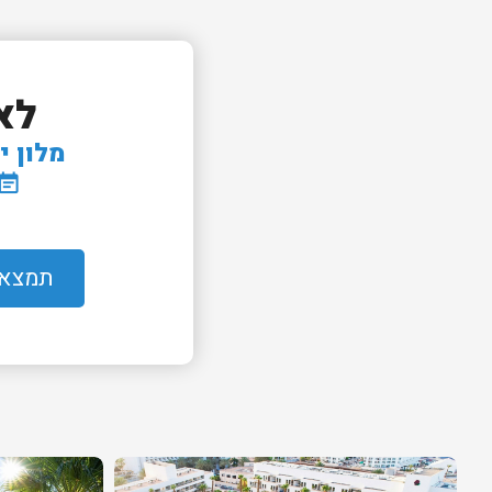
לא
מלון י
vent_note
תמצאו 