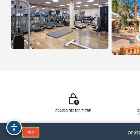
lock_clock
ב
תהליך ההזמנה מאובטח
פרטיות
סגור