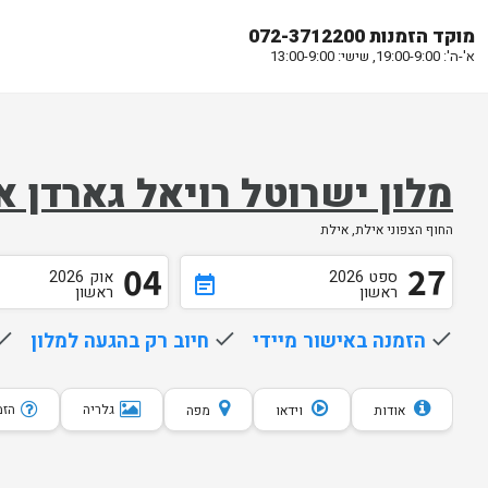
מוקד הזמנות 072-3712200
א'-ה': 19:00-9:00, שישי: 13:00-9:00
מלון ישרוטל רויאל גארדן א
החוף הצפוני אילת, אילת
04
27
ספט
2026
אוק
2026
event_note
ראשון
ראשון
done
הזמנה באישור מיידי
done
חיוב רק בהגעה למלון
one
גלריה
הזמנת 10 
אודות
וידאו
מפה