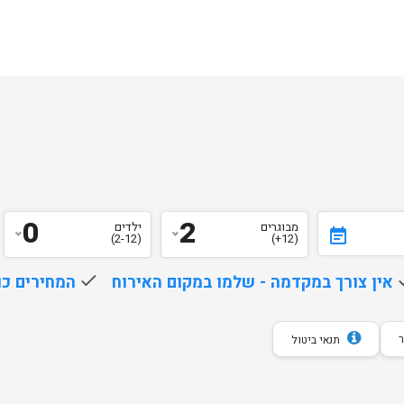
0
2
מבוגרים
ילדים
event_note
(2-12)
(12+)
d
אין צורך במקדמה - שלמו במקום האירוח
done
המחירים כו
תנאי ביטול