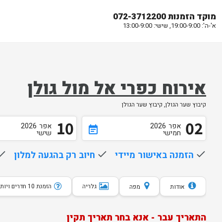
מוקד הזמנות 072-3712200
א'-ה': 19:00-9:00, שישי: 13:00-9:00
אירוח כפרי אל מול גולן
קיבוץ שער הגולן, קיבוץ שער הגולן
10
02
אפר
2026
אפר
2026
event_note
חמישי
שישי
done
הזמנה באישור מיידי
done
חיוב רק בהגעה למלון
one
גלריה
הזמנת 10 חדרים ויותר
אודות
מפה
התאריך עבר - אנא בחר תאריך תקין