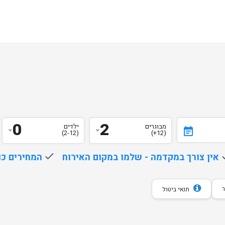
0
2
מבוגרים
ילדים
event_note
(2-12)
(12+)
d
אין צורך במקדמה - שלמו במקום האירוח
done
המחירים כו
תנאי ביטול