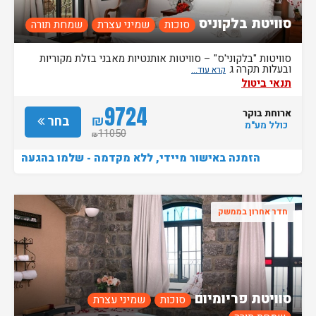
סוויטת בלקוניס
סוכות
שמיני עצרת
שמחת תורה
סוויטות "בלקוני'ס" – סוויטות אותנטיות מאבני בזלת מקוריות
ובעלות תקרה ג
תנאי ביטול
9724
ארוחת בוקר
₪
בחר
כולל מע"מ
11050
₪
הזמנה באישור מיידי, ללא מקדמה - שלמו בהגעה
חדר אחרון בממשק
סוויטת פריומיום
סוכות
שמיני עצרת