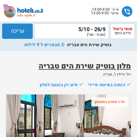
א'-ה': 19:00-9:00,
phone_in_talk
שישי: 13:00-9:00
26/9 - 5/10
תנאי ביטול
עריכה
מידע נוסף
(שבת - שני)
בוטיק שירת הים טבריה
-2 מבוגרים ל 9 לילות
מלון בוטיק שירת הים טבריה
רח' הירדן 1, טבריה
שלח
done
הזמנה באישור מיידי
done
חיוב רק בהגעה למלון
נציג
הוטלס
חדר אחרון בממשק
יחזור
אליך
בשעות
הפעילות