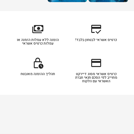
payments
credit_score
כרטיס אשראי לבטחון בלבד!
הזמנה ללא עמלות הזמנה או
עמלות כרטיס אשראי
lock_clock
credit_card
כרטיס אשראי מסוג דיירקט
תהליך ההזמנה מאובטח
מחוייב לפי הסכם תנאי חברת
האשראי עם הלקוח