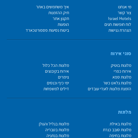
מי אנחנו
איך משתמשים באתר
צור קשר
תיק ההזמנות
Israel Hotels
תקנון אתר
לוח חופשות חגים
הופעות
הצהרת נגישות
ביטוח נסיעות פספורטכארד
סוגי אירוח
מלונות בוטיק
מלונות הכל כלול
אירוח כפרי
אירוח בקיבוצים
מלונות ספא
צימרים
מלונות גלאט כשר
ימי כיף וכנסים
הזמנת מלונות לועדי עובדים
דילים למשפחות
מלונות
מלונות באילת
מלונות בגליל והגולן
מלונות סובב כנרת
מלונות בטבריה
מלונות בחיפה
מלונות בנתניה