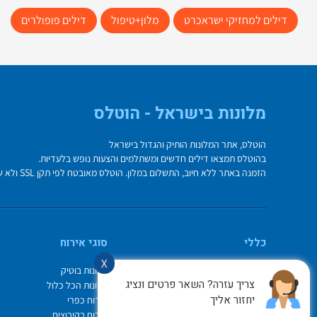
דילים למחזיקי ישראכרט
מלון+טיפול
דילים פופולרים
מלונות בישראל - הוטלס
הוטלס, אתר המלונות הותיק והגדול בישראל
בהוטלס תמצאו דילים חדשים ומשתלמים והצעות נופש בלעדיות.
הזמנה באתר ללא חיוב, התשלום במלון. הוטלס מאובטח לפי תקן SSL ולא שומר על פרטי כרטיס האשראי בשרת.
כללי
סוגי אירוח
X
מי אנחנו
מלונות בוטיק
צריך עזרה? השאר פרטים ונציג
איך משתמשים באתר
מלונות הכל כלול
יחזור אליך
צור קשר
אירוח כפרי
תיק ההזמנות
אירוח בקיבוצים