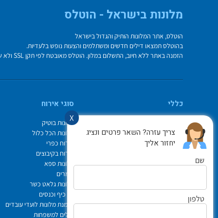
מלונות בישראל - הוטלס
הוטלס, אתר המלונות הותיק והגדול בישראל
בהוטלס תמצאו דילים חדשים ומשתלמים והצעות נופש בלעדיות.
הזמנה באתר ללא חיוב, התשלום במלון. הוטלס מאובטח לפי תקן SSL ולא שומר על פרטי כרטיס האשראי בשרת.
כללי
סוגי אירוח
X
מי אנחנו
מלונות בוטיק
צריך עזרה? השאר פרטים ונציג
איך משתמשים באתר
מלונות הכל כלול
יחזור אליך
צור קשר
אירוח כפרי
תיק ההזמנות
אירוח בקיבוצים
שם
Israel Hotels
מלונות ספא
תקנון אתר
צימרים
לוח חופשות חגים
מלונות גלאט כשר
הופעות
ימי כיף וכנסים
טלפון
הצהרת נגישות
הזמנת מלונות לועדי עובדים
ביטוח נסיעות פספורטכארד
דילים למשפחות