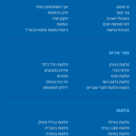
מי אנחנו
איך משתמשים באתר
צור קשר
תיק ההזמנות
Israel Hotels
תקנון אתר
לוח חופשות חגים
הופעות
הצהרת נגישות
ביטוח נסיעות פספורטכארד
סוגי אירוח
מלונות בוטיק
מלונות הכל כלול
אירוח כפרי
אירוח בקיבוצים
מלונות ספא
צימרים
מלונות גלאט כשר
ימי כיף וכנסים
הזמנת מלונות לועדי עובדים
דילים למשפחות
מלונות
מלונות באילת
מלונות בגליל והגולן
מלונות סובב כנרת
מלונות בטבריה
מלונות בחיפה
מלונות בנתניה