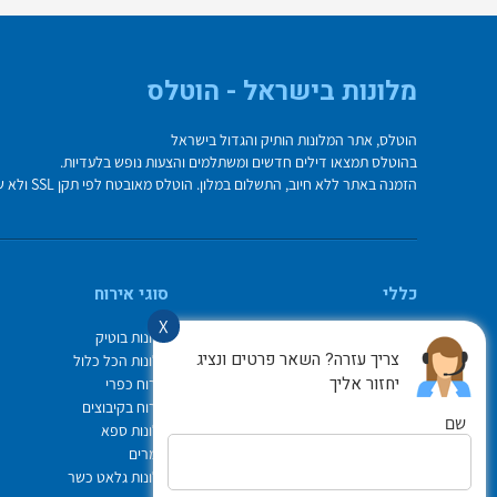
מלונות בישראל - הוטלס
הוטלס, אתר המלונות הותיק והגדול בישראל
בהוטלס תמצאו דילים חדשים ומשתלמים והצעות נופש בלעדיות.
הזמנה באתר ללא חיוב, התשלום במלון. הוטלס מאובטח לפי תקן SSL ולא שומר על פרטי כרטיס האשראי בשרת.
כללי
סוגי אירוח
X
מי אנחנו
מלונות בוטיק
צריך עזרה? השאר פרטים ונציג
איך משתמשים באתר
מלונות הכל כלול
יחזור אליך
צור קשר
אירוח כפרי
תיק ההזמנות
אירוח בקיבוצים
שם
Israel Hotels
מלונות ספא
תקנון אתר
צימרים
לוח חופשות חגים
מלונות גלאט כשר