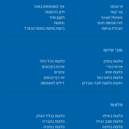
מי אנחנו
איך משתמשים באתר
צור קשר
תיק ההזמנות
Israel Hotels
תקנון אתר
לוח חופשות חגים
הופעות
הצהרת נגישות
ביטוח נסיעות פספורטכארד
סוגי אירוח
מלונות בוטיק
מלונות הכל כלול
אירוח כפרי
אירוח בקיבוצים
מלונות ספא
צימרים
מלונות גלאט כשר
ימי כיף וכנסים
הזמנת מלונות לועדי עובדים
דילים למשפחות
מלונות
מלונות באילת
מלונות בגליל והגולן
מלונות סובב כנרת
מלונות בטבריה
מלונות בחיפה
מלונות בנתניה