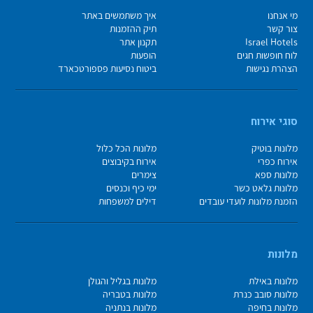
מי אנחנו
איך משתמשים באתר
צור קשר
תיק ההזמנות
Israel Hotels
תקנון אתר
לוח חופשות חגים
הופעות
הצהרת נגישות
ביטוח נסיעות פספורטכארד
סוגי אירוח
מלונות בוטיק
מלונות הכל כלול
אירוח כפרי
אירוח בקיבוצים
מלונות ספא
צימרים
מלונות גלאט כשר
ימי כיף וכנסים
הזמנת מלונות לועדי עובדים
דילים למשפחות
מלונות
מלונות באילת
מלונות בגליל והגולן
מלונות סובב כנרת
מלונות בטבריה
מלונות בחיפה
מלונות בנתניה