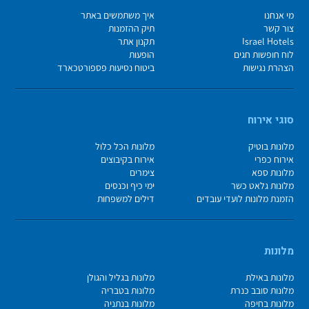
מי אנחנו
איך משתמשים באתר
צור קשר
תיק ההזמנות
Israel Hotels
תקנון אתר
לוח חופשות חגים
הופעות
הצהרת נגישות
ביטוח נסיעות פספורטכארד
סוגי אירוח
מלונות בוטיק
מלונות הכל כלול
אירוח כפרי
אירוח בקיבוצים
מלונות ספא
צימרים
מלונות גלאט כשר
ימי כיף וכנסים
הזמנת מלונות לועדי עובדים
דילים למשפחות
מלונות
מלונות באילת
מלונות בגליל והגולן
מלונות סובב כנרת
מלונות בטבריה
מלונות בחיפה
מלונות בנתניה