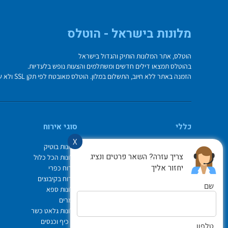
מלונות בישראל - הוטלס
הוטלס, אתר המלונות הותיק והגדול בישראל
בהוטלס תמצאו דילים חדשים ומשתלמים והצעות נופש בלעדיות.
הזמנה באתר ללא חיוב, התשלום במלון. הוטלס מאובטח לפי תקן SSL ולא שומר על פרטי כרטיס האשראי בשרת.
כללי
סוגי אירוח
X
מי אנחנו
מלונות בוטיק
צריך עזרה? השאר פרטים ונציג
איך משתמשים באתר
מלונות הכל כלול
יחזור אליך
צור קשר
אירוח כפרי
תיק ההזמנות
אירוח בקיבוצים
שם
Israel Hotels
מלונות ספא
תקנון אתר
צימרים
לוח חופשות חגים
מלונות גלאט כשר
הופעות
ימי כיף וכנסים
טלפון