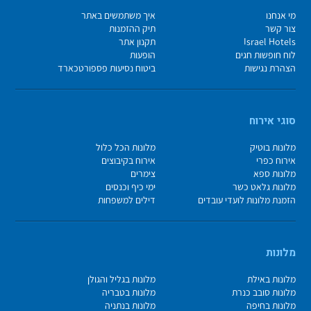
מי אנחנו
איך משתמשים באתר
צור קשר
תיק ההזמנות
Israel Hotels
תקנון אתר
לוח חופשות חגים
הופעות
הצהרת נגישות
ביטוח נסיעות פספורטכארד
סוגי אירוח
מלונות בוטיק
מלונות הכל כלול
אירוח כפרי
אירוח בקיבוצים
מלונות ספא
צימרים
מלונות גלאט כשר
ימי כיף וכנסים
הזמנת מלונות לועדי עובדים
דילים למשפחות
מלונות
מלונות באילת
מלונות בגליל והגולן
מלונות סובב כנרת
מלונות בטבריה
מלונות בחיפה
מלונות בנתניה