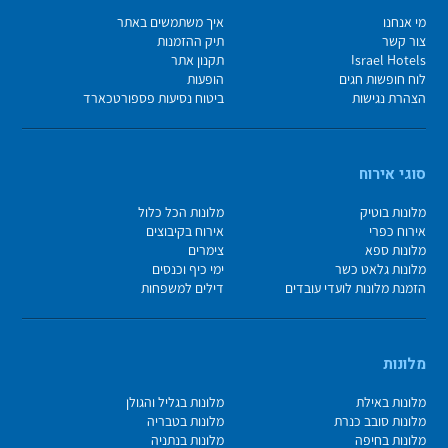
מי אנחנו
איך משתמשים באתר
צור קשר
תיק ההזמנות
Israel Hotels
תקנון אתר
לוח חופשות חגים
הופעות
הצהרת נגישות
ביטוח נסיעות פספורטכארד
סוגי אירוח
מלונות בוטיק
מלונות הכל כלול
אירוח כפרי
אירוח בקיבוצים
מלונות ספא
צימרים
מלונות גלאט כשר
ימי כיף וכנסים
הזמנת מלונות לועדי עובדים
דילים למשפחות
מלונות
מלונות באילת
מלונות בגליל והגולן
מלונות סובב כנרת
מלונות בטבריה
מלונות בחיפה
מלונות בנתניה