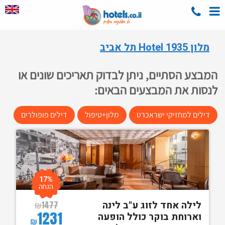
מלון Hotel 1935 תל אביב
המבצע הסתיים, ניתן לבדוק תאריכים שונים או
לנסות את המבצעים הבאים:
דילים למחזיקי ישראכרט
מלון+טיפול
דילים פופולרים
17%
הנחה
לילה אחד לזוג ע"ב לינה
₪
1477
1231
וארוחת בוקר כולל הופעה
₪