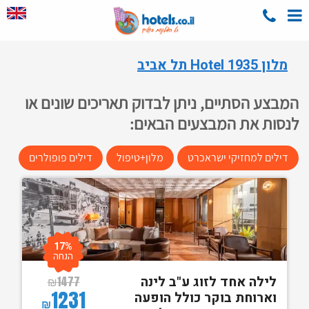
מלון Hotel 1935 תל אביב
המבצע הסתיים, ניתן לבדוק תאריכים שונים או
לנסות את המבצעים הבאים:
דילים למחזיקי ישראכרט
מלון+טיפול
דילים פופולרים
17%
הנחה
לילה אחד לזוג ע"ב לינה
₪
1477
1231
וארוחת בוקר כולל הופעה
₪