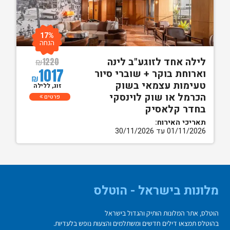
17%
הנחה
לילה אחד לזוגע"ב לינה
₪
1220
1017
וארוחת בוקר + שוברי סיור
₪
טעימות עצמאי בשוק
זוג, ללילה
הכרמל או שוק לוינסקי
פרטים
בחדר קלאסיק
תאריכי האירוח:
01/11/2026 עד 30/11/2026
מלונות בישראל - הוטלס
הוטלס, אתר המלונות הותיק והגדול בישראל
בהוטלס תמצאו דילים חדשים ומשתלמים והצעות נופש בלעדיות.