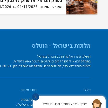
בשוק הכרמל או שוק לוינסקי ב
תאריכי האירוח:
01/11/2026 עד 30/11/2026
מלונות בישראל - הוטלס
הוטלס, אתר המלונות הותיק והגדול בישראל
בהוטלס תמצאו דילים חדשים ומשתלמים והצעות נופש בלעדיות.
הזמנה באתר ללא חיוב, התשלום במלון. הוטלס מאובטח לפי תקן SSL ולא שומר על פרטי כרטיס האשראי בשרת.
כללי
סוגי אירוח
X
מי אנחנו
מלונות בוטיק
צריך עזרה? השאר פרטים ונציג
איך משתמשים באתר
מלונות הכל כלול