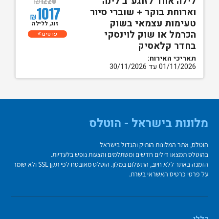
לילה אחד לזוגע"ב לינה
₪
1220
1017
וארוחת בוקר + שוברי סיור
₪
טעימות עצמאי בשוק
זוג, ללילה
הכרמל או שוק לוינסקי
פרטים
בחדר קלאסיק
תאריכי האירוח:
01/11/2026 עד 30/11/2026
מלונות בישראל - הוטלס
הוטלס, אתר המלונות הותיק והגדול בישראל
בהוטלס תמצאו דילים חדשים ומשתלמים והצעות נופש בלעדיות.
הזמנה באתר ללא חיוב, התשלום במלון. הוטלס מאובטח לפי תקן SSL ולא שומר
על פרטי כרטיס האשראי בשרת.
כללי