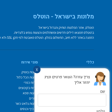
מלונות בישראל - הוטלס
הוטלס, אתר המלונות הותיק והגדול בישראל
בהוטלס תמצאו דילים חדשים ומשתלמים והצעות נופש בלעדיות.
הזמנה באתר ללא חיוב, התשלום במלון. הוטלס מאובטח לפי תקן SSL ולא שומר על פרטי כרטיס האשראי בשרת.
כללי
סוגי אירוח
X
מי אנחנו
מלונות בוטיק
צריך עזרה? השאר פרטים ונציג
איך משתמשים באתר
מלונות הכל כלול
יחזור אליך
צור קשר
אירוח כפרי
תיק ההזמנות
אירוח בקיבוצים
שם
Israel Hotels
מלונות ספא
תקנון אתר
צימרים
לוח חופשות חגים
מלונות גלאט כשר
הופעות
ימי כיף וכנסים
טלפון