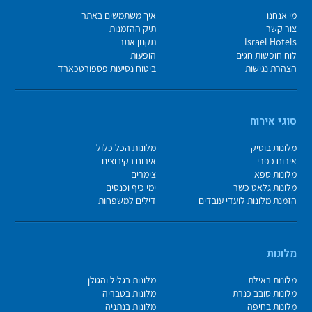
מי אנחנו
איך משתמשים באתר
צור קשר
תיק ההזמנות
Israel Hotels
תקנון אתר
לוח חופשות חגים
הופעות
הצהרת נגישות
ביטוח נסיעות פספורטכארד
סוגי אירוח
מלונות בוטיק
מלונות הכל כלול
אירוח כפרי
אירוח בקיבוצים
מלונות ספא
צימרים
מלונות גלאט כשר
ימי כיף וכנסים
הזמנת מלונות לועדי עובדים
דילים למשפחות
מלונות
מלונות באילת
מלונות בגליל והגולן
מלונות סובב כנרת
מלונות בטבריה
מלונות בחיפה
מלונות בנתניה