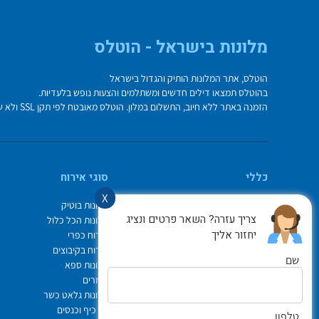
מלונות בישראל - הוטלס
הוטלס, אתר המלונות הותיק והגדול בישראל
בהוטלס תמצאו דילים חדשים ומשתלמים והצעות נופש בלעדיות.
הזמנה באתר ללא חיוב, התשלום במלון. הוטלס מאובטח לפי תקן SSL ולא שומר על פרטי כרטיס האשראי בשרת.
כללי
סוגי אירוח
X
מי אנחנו
מלונות בוטיק
צריך עזרה? השאר פרטים ונציג
איך משתמשים באתר
מלונות הכל כלול
יחזור אליך
צור קשר
אירוח כפרי
תיק ההזמנות
אירוח בקיבוצים
שם
Israel Hotels
מלונות ספא
תקנון אתר
צימרים
לוח חופשות חגים
מלונות גלאט כשר
הופעות
ימי כיף וכנסים
טלפון