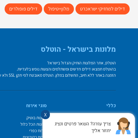
דילים למחזיקי ישראכרט
מלון+טיפול
דילים פופולרים
מלונות בישראל - הוטלס
הוטלס, אתר המלונות הותיק והגדול בישראל
בהוטלס תמצאו דילים חדשים ומשתלמים והצעות נופש בלעדיות.
הזמנה באתר ללא חיוב, התשלום במלון. הוטלס מאובטח לפי תקן SSL ולא שומר על פרטי כרטיס האשראי בשרת.
כללי
סוגי אירוח
X
מי אנחנו
מלונות בוטיק
צריך עזרה? השאר פרטים ונציג
איך משתמשים באתר
מלונות הכל כלול
יחזור אליך
צור קשר
אירוח כפרי
תיק ההזמנות
אירוח בקיבוצים