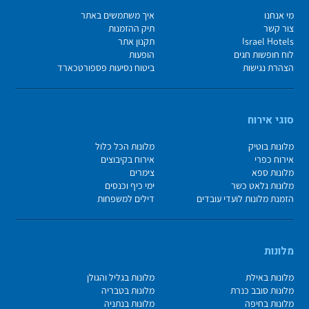
מי אנחנו
איך משתמשים באתר
צור קשר
תיק ההזמנות
Israel Hotels
תקנון אתר
לוח חופשות חגים
הופעות
הצהרת נגישות
ביטוח נסיעות פספורטכארד
סוגי אירוח
מלונות בוטיק
מלונות הכל כלול
אירוח כפרי
אירוח בקיבוצים
מלונות ספא
צימרים
מלונות גלאט כשר
ימי כיף וכנסים
הזמנת מלונות לועדי עובדים
דילים למשפחות
מלונות
מלונות באילת
מלונות בגליל והגולן
מלונות סובב כנרת
מלונות בטבריה
מלונות בחיפה
מלונות בנתניה