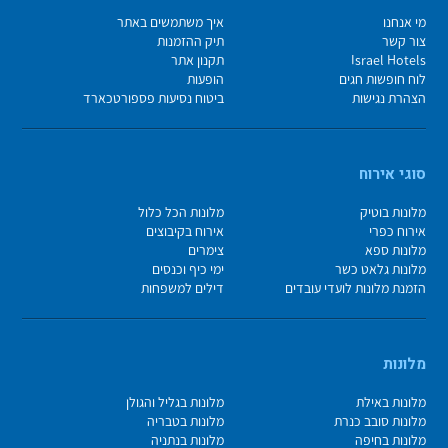
מי אנחנו
איך משתמשים באתר
צור קשר
תיק ההזמנות
Israel Hotels
תקנון אתר
לוח חופשות חגים
הופעות
הצהרת נגישות
ביטוח נסיעות פספורטכארד
סוגי אירוח
מלונות בוטיק
מלונות הכל כלול
אירוח כפרי
אירוח בקיבוצים
מלונות ספא
צימרים
מלונות גלאט כשר
ימי כיף וכנסים
הזמנת מלונות לועדי עובדים
דילים למשפחות
מלונות
מלונות באילת
מלונות בגליל והגולן
מלונות סובב כנרת
מלונות בטבריה
מלונות בחיפה
מלונות בנתניה