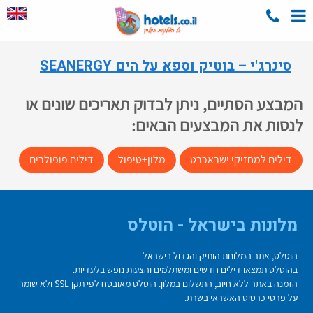
סינרג'י – בוטיק וספא על הים SEANERGY
המבצע הסתיים, ניתן לבדוק תאריכים שונים או
לנסות את המבצעים הבאים:
דילים למחזיקי ישראכרט
מלון+טיפול
דילים פופולרים
מלונות בישראל - הוטלס
הוטלס, אתר המלונות הותיק והגדול בישראל
בהוטלס תמצאו דילים חדשים ומשתלמים והצעות נופש בלעדיות.
הזמנה באתר ללא חיוב, התשלום במלון. הוטלס מאובטח לפי תקן SSL ולא שומר
על פרטי כרטיס האשראי בשרת.