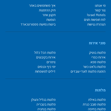
מי אנחנו
איך משתמשים באתר
צור קשר
תיק ההזמנות
Israel Hotels
תקנון אתר
לוח חופשות חגים
הופעות
הצהרת נגישות
ביטוח נסיעות פספורטכארד
סוגי אירוח
מלונות בוטיק
מלונות הכל כלול
אירוח כפרי
אירוח בקיבוצים
מלונות ספא
צימרים
מלונות גלאט כשר
ימי כיף וכנסים
הזמנת מלונות לועדי עובדים
דילים למשפחות
מלונות
מלונות באילת
מלונות בגליל והגולן
מלונות סובב כנרת
מלונות בטבריה
מלונות בחיפה
מלונות בנתניה