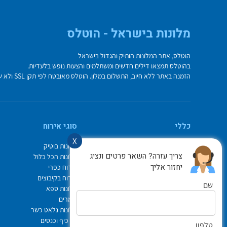
מלונות בישראל - הוטלס
הוטלס, אתר המלונות הותיק והגדול בישראל
בהוטלס תמצאו דילים חדשים ומשתלמים והצעות נופש בלעדיות.
הזמנה באתר ללא חיוב, התשלום במלון. הוטלס מאובטח לפי תקן SSL ולא שומר על פרטי כרטיס האשראי בשרת.
כללי
סוגי אירוח
X
מי אנחנו
מלונות בוטיק
צריך עזרה? השאר פרטים ונציג
איך משתמשים באתר
מלונות הכל כלול
יחזור אליך
צור קשר
אירוח כפרי
תיק ההזמנות
אירוח בקיבוצים
שם
Israel Hotels
מלונות ספא
תקנון אתר
צימרים
לוח חופשות חגים
מלונות גלאט כשר
הופעות
ימי כיף וכנסים
טלפון