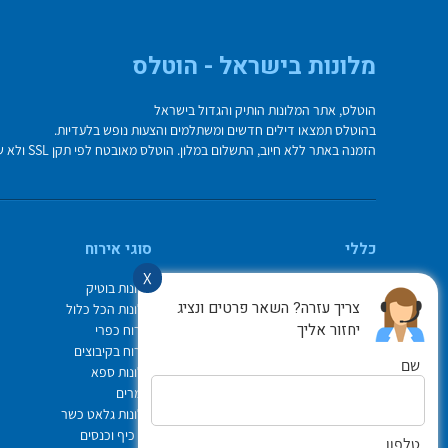
מלונות בישראל - הוטלס
הוטלס, אתר המלונות הותיק והגדול בישראל
בהוטלס תמצאו דילים חדשים ומשתלמים והצעות נופש בלעדיות.
הזמנה באתר ללא חיוב, התשלום במלון. הוטלס מאובטח לפי תקן SSL ולא שומר על פרטי כרטיס האשראי בשרת.
כללי
סוגי אירוח
X
מי אנחנו
מלונות בוטיק
צריך עזרה? השאר פרטים ונציג
איך משתמשים באתר
מלונות הכל כלול
יחזור אליך
צור קשר
אירוח כפרי
תיק ההזמנות
אירוח בקיבוצים
שם
Israel Hotels
מלונות ספא
תקנון אתר
צימרים
לוח חופשות חגים
מלונות גלאט כשר
הופעות
ימי כיף וכנסים
טלפון