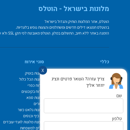
מלונות בישראל - הוטלס
הוטלס, אתר המלונות הותיק והגדול בישראל
בהוטלס תמצאו דילים חדשים ומשתלמים והצעות נופש בלעדיות.
הזמנה באתר ללא חיוב, התשלום במלון. הוטלס מאובטח לפי תקן SSL ולא שומר על פרטי כרטיס האשראי בשרת.
כללי
סוגי אירוח
X
מי אנחנו
מלונות בוטיק
צריך עזרה? השאר פרטים ונציג
איך משתמשים באתר
מלונות הכל כלול
יחזור אליך
צור קשר
אירוח כפרי
תיק ההזמנות
אירוח בקיבוצים
שם
Israel Hotels
מלונות ספא
תקנון אתר
צימרים
לוח חופשות חגים
מלונות גלאט כשר
הופעות
ימי כיף וכנסים
טלפון
הצהרת נגישות
הזמנת מלונות לועדי עובדים
ביטוח נסיעות פספורטכארד
דילים למשפחות