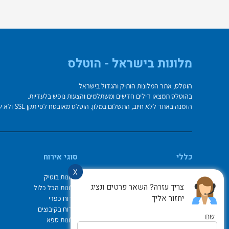
מלונות בישראל - הוטלס
הוטלס, אתר המלונות הותיק והגדול בישראל
בהוטלס תמצאו דילים חדשים ומשתלמים והצעות נופש בלעדיות.
הזמנה באתר ללא חיוב, התשלום במלון. הוטלס מאובטח לפי תקן SSL ולא שומר על פרטי כרטיס האשראי בשרת.
כללי
סוגי אירוח
X
מי אנחנו
מלונות בוטיק
צריך עזרה? השאר פרטים ונציג
איך משתמשים באתר
מלונות הכל כלול
יחזור אליך
צור קשר
אירוח כפרי
תיק ההזמנות
אירוח בקיבוצים
שם
Israel Hotels
מלונות ספא