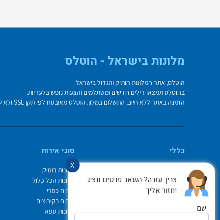
מלונות בישראל - הוטלס
הוטלס, אתר המלונות הותיק והגדול בישראל
בהוטלס תמצאו דילים חדשים ומשתלמים והצעות נופש בלעדיות.
הזמנה באתר ללא חיוב, התשלום במלון. הוטלס מאובטח לפי תקן SSL ולא שומר על פרטי כרטיס האשראי בשרת.
כללי
סוגי אירוח
X
מי אנחנו
מלונות בוטיק
צריך עזרה? השאר פרטים ונציג
איך משתמשים באתר
מלונות הכל כלול
יחזור אליך
צור קשר
אירוח כפרי
תיק ההזמנות
אירוח בקיבוצים
שם
Israel Hotels
מלונות ספא