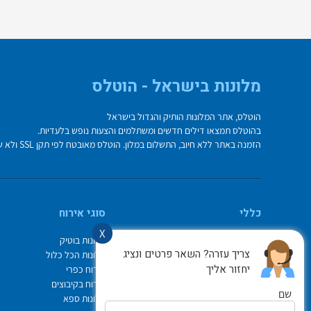
מלונות בישראל - הוטלס
הוטלס, אתר המלונות הותיק והגדול בישראל
בהוטלס תמצאו דילים חדשים ומשתלמים והצעות נופש בלעדיות.
הזמנה באתר ללא חיוב, התשלום במלון. הוטלס מאובטח לפי תקן SSL ולא שומר על פרטי כרטיס האשראי בשרת.
כללי
סוגי אירוח
X
מי אנחנו
מלונות בוטיק
צריך עזרה? השאר פרטים ונציג
איך משתמשים באתר
מלונות הכל כלול
יחזור אליך
צור קשר
אירוח כפרי
תיק ההזמנות
אירוח בקיבוצים
שם
Israel Hotels
מלונות ספא